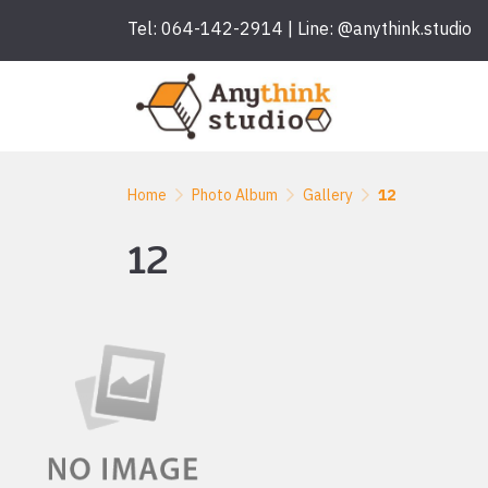
Tel: 064-142-2914 | Line: @anythink.studio
Home
Photo Album
Gallery
12
12